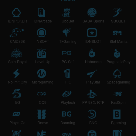
SLOTBOM77 menyediakan banyak permainan slot yang menarik dengan
beraneka ragam jenis permainan agar Anda tidak akan pernah bosan.
Manjakan diri dalam pengalaman terbaik dengan game slot terbaik dari
provider pilihan.
IDNPOKER
IDNArcade
UboBet
SABA Sports
SBOBET
Pleasant Live Casino
Duduk, santai, dan nikmati permainan dengan dealer yang siap menemani
CMD368
NSOFT
TFGaming
IDNSLOT
Slot Mania
Anda. Kami telah menyiapkan berbagai meja dan provider sehingga Anda
dapat mencoba dan menemukan Live Casino favorit anda.
Smooth Poker Games
Spin Royal
Level Up
PG Soft
Habanero
PragmaticPlay
Uji keberuntungan dan keterampilan Anda pada permainan poker klasik
kami. Kurang beruntung di poker? Tidak masalah, kami memiliki game
multiplayer lain yang dapat anda coba.
Nolimit City
Microgaming
TTG
PlayStar
Spadegaming
Reliable Sportsbook!
Cara lebih seru nonton liga? Tentu saja dengan memasang taruhan.
Rasakan kehebohan dengan memasang taruhan dan menonton liga
5G
CQ9
Playtech
PP 98% RTP
FastSpin
secara live. Sportsbook kami berisikan daftar pertandingan sport lengkap
sehingga Anda dapat bertaruh pada semua permainan favorit Anda.
Play'n Go
Reevo
Booming
BNG
Bgaming