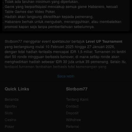
Tidak ada taruhan minimum yang diperlukan.
Game yang berpartisipasi mencakup semua game Habanero, kecuali
Table Games dan Video Poker.
Hadiah akan langsung dikreditkan kepada pemenang.
Habanero berhak untuk mengubah, menangguhkan, atau membatalkan
promosi kapan saja tanpa pemberitahuan sebelumnya.
Slotbom77 menggelar event spektakuler bertajuk
Level UP Tournament
yang berlangsung mulai 10 Februari 2025 hingga 27 Januari 2026,
dengan total hadiah fantastis mencapai IDR 1,5 miliar. Turnamen ini terdiri
dari 50 ronde mingguan berbasis turnover, di mana setiap ronde akan
menghadirkan hadiah sebesar IDR 30 juta untuk 35 pemenang. Selain itu,
terdapat turnamen tambahan berbasis total kemenangan yang
berlangsung pada tanggal 25 hingga 5 setiap bulan, memberikan total
Baca lebih
hadiah IDR 500 juta kepada 5.000 pemain dalam 250 turnamen harian.
Tidak hanya itu, program
Level UP Cash Drop
turut berlangsung
Quick Links
Slotbom77
sepanjang periode promosi, menawarkan hadiah acak dengan total IDR
200 juta untuk 4.750 pemenang. Semua turnamen hanya berlaku untuk
Beranda
Tentang Kami
permainan slot dari provider Habanero (kecuali Table Games dan Video
Poker) dan tidak memerlukan taruhan minimum. Hadiah akan dikreditkan
Sports+
Contact
langsung ke akun pemenang dan papan peringkat diperbarui secara real-
Slots
Deposit
time. Ini adalah kesempatan emas bagi para pemain setia untuk naik level
Casino
Withdraw
dan memenangkan hadiah besar setiap minggunya!
Poker
Referral