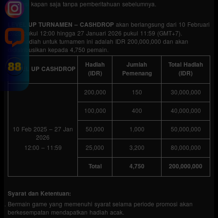
promosi kapan saja tanpa pemberitahuan sebelumnya.
LEVEL UP TURNAMEN – CASHDROP
akan berlangsung dari 10 Februari
2025 pukul 12:00 hingga 27 Januari 2026 pukul 11:59 (GMT+7).
Total hadiah untuk turnamen ini adalah IDR 200,000,000 dan akan
didistribusikan kepada 4,750 pemain.
Hadiah
Jumlah
Total Hadiah
LEVEL UP CASHDROP
(IDR)
Pemenang
(IDR)
200,000
150
30,000,000
100,000
400
40,000,000
10 Feb 2025 – 27 Jan
50,000
1,000
50,000,000
2026
12:00 – 11:59
25,000
3,200
80,000,000
Total
4,750
200,000,000
Syarat dan Ketentuan:
Bermain game yang memenuhi syarat selama periode promosi akan
berkesempatan mendapatkan hadiah acak.