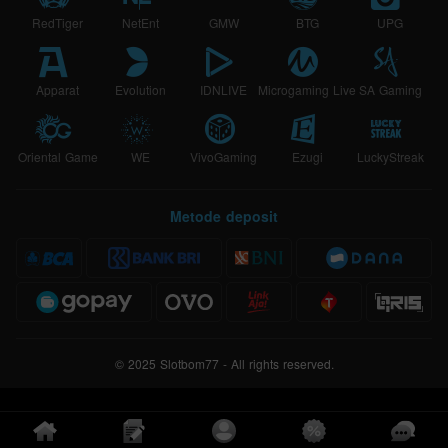
RedTiger
NetEnt
GMW
BTG
UPG
Apparat
Evolution
IDNLIVE
Microgaming Live
SA Gaming
Oriental Game
WE
VivoGaming
Ezugi
LuckyStreak
Metode deposit
© 2025 Slotbom77 - All rights reserved.