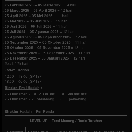
25 Februari 2025 – 05 Maret 2025
= 9 hari
25 Maret 2025 – 05 April 2025
= 12 hari
25 April 2025 – 05 Mei 2025
= 11 hari
25 Mei 2025 – 05 Juni 2025
= 12 hari
25 Juni 2025 – 05 Juli 2025
= 11 hari
25 Juli 2025 – 05 Agustus 2025
= 12 hari
25 Agustus 2025 – 05 September 2025
= 12 hari
25 September 2025 – 05 Oktober 2025
= 11 hari
25 Oktober 2025 – 05 November 2025
= 12 hari
25 November 2025 – 05 Desember 2025
= 11 hari
25 Desember 2025 – 05 Januari 2026
= 12 hari
Total
: 125 hari
Jadwal Harian
:
12:00 – 18:00 (GMT+7)
18:00 – 00:00 (GMT+7)
Rincian Total Hadiah
:
250 turnamen x IDR 2.000.000 = IDR 500.000.000
250 turnamen x 20 pemenang = 5.000 pemenang
Struktur Hadiah – Per Ronde
LEVEL UP – Total Menang / Rasio Taruhan