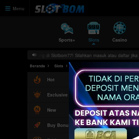
Menu
Sports+
Slots
Casino
lotbom77! Silahkan masuk atau daftar jika anda belum memiliki aku
Beranda
Slots
FastSpin
Hot
Exclusive
New
FastSpin
Hot
Exclusive
New
Buy Bonus
Alien Smash