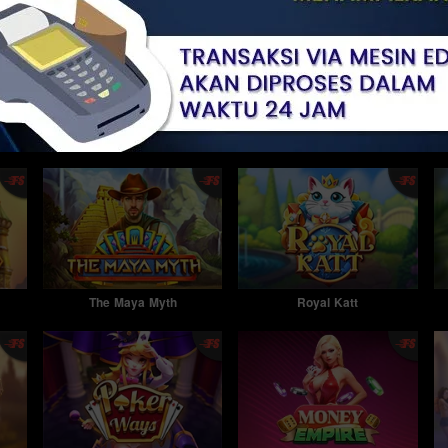
t
Royale House
Neko Riches
The Maya Myth
Royal Katt