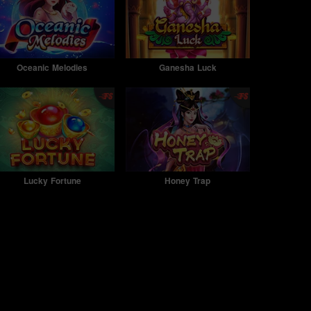
Oceanic Melodies
Ganesha Luck
Lucky Fortune
Honey Trap