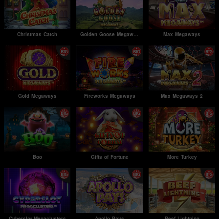
Christmas Catch
Golden Goose Megaways
Max Megaways
Gold Megaways
Fireworks Megaways
Max Megaways 2
Boo
Gifts of Fortune
More Turkey
Cyberslot Megaclusters
Apollo Pays
Beef Lightning