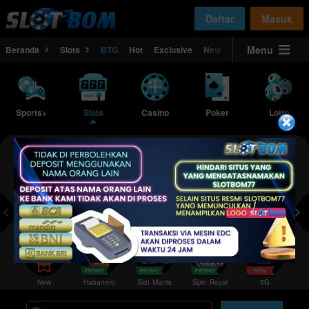
Daftar
Masuk
Menu
Beranda
Slots
BTG
Hot
Exclusive
New
Buy Bonus
Table
Sports+
Slots
Casino
Poker
Lotto
Hot
IDNSLOT
PragmaticPlay
Microgaming
PlayStar
Exclusive
PG Soft
Nolimit City
TTG
Spadegaming
New
Habanero
Slot Mania
Spin Royal
5G