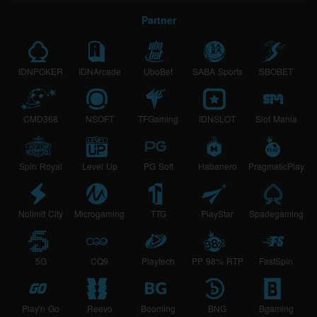
Anda dapat menemukan ragam
Lupakan masalahmu sejenak dengan memasuki permainan Slot kami.
Partner
keunggulan terbaik dari Slotbo77,
SLOTBOM77 menyediakan banyak permainan slot yang menarik dengan
beraneka ragam jenis permainan agar Anda tidak akan pernah bosan.
adapun 4 Keunggulan Slotbom77,
Manjakan diri dalam pengalaman terbaik dengan game slot terbaik dari
provider pilihan.
IDNPOKER
IDNArcade
UboBet
SABA Sports
SBOBET
diantaranya:
Pleasant Live Casino
Beragam Bonus dan Promosi Permanent
Duduk, santai, dan nikmati permainan dengan dealer yang siap menemani
Slot Bom 77
sangat mengerti kebutuhan para pemain, yaitu ketetapan dari
CMD368
NSOFT
TFGaming
IDNSLOT
Slot Mania
Anda. Kami telah menyiapkan berbagai meja dan provider sehingga Anda
bonus dan promosi yang tidak berubah-ubah. Sehingga para pemain
dapat mencoba dan menemukan Live Casino favorit anda.
dapat dengan mudah merencanakan dan mengatur gaya permainan yang
Smooth Poker Games
paling cocok dengan dirinya dan memanfaatkan fitur promosi semaksimal
Spin Royal
Level Up
PG Soft
Habanero
PragmaticPlay
mungkin.
Uji keberuntungan dan keterampilan Anda pada permainan poker klasik
Sistem Transaksi yang Mudah dan Cepat
kami. Kurang beruntung di poker? Tidak masalah, kami memiliki game
Ragam metode pembayaran untuk para member tidak akan mempersulit
multiplayer lain yang dapat anda coba.
para pemain untuk mengakses permainan dari
Slotbom
. Mulai dari
Nolimit City
Microgaming
TTG
PlayStar
Spadegaming
Reliable Sportsbook!
transfer bank, e-wallet, sampai pembayaran dengan pulsa juga bisa
terjangkau dengan gampang. Yang paling penting di sini adalah proses
Cara lebih seru nonton liga? Tentu saja dengan memasang taruhan.
penarikan dana kemenangan yang gampang dan tidak berbelit.
Rasakan kehebohan dengan memasang taruhan dan menonton liga
Sumber dari Segala Keamanan dan
5G
CQ9
Playtech
PP 98% RTP
FastSpin
secara live. Sportsbook kami berisikan daftar pertandingan sport lengkap
sehingga Anda dapat bertaruh pada semua permainan favorit Anda.
Kepercayaan
memprioritaskan keamanan dan kepercayaan para pemainnya.
Slotbom
Play'n Go
Reevo
Booming
BNG
Bgaming
Dengan menggunakan teknologi enkripsi yang canggih dan sistem