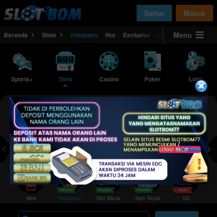
Daftar
Masuk
Menu
Beranda
Slots
Habanero
Hot
Exclusive
New
Buy Bonus
Sports+
Slots
Casino
Poker
Lotto
Hot
IDNSLOT
PragmaticPlay
Microgaming
PlayStar
Exclusive
PG Soft
Nolimit City
TTG
Spadegaming
New
Habanero
Slot Mania
Spin Royal
5G